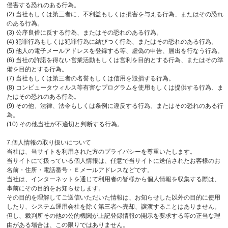
侵害する恐れのある行為。
(2) 当社もしくは第三者に、不利益もしくは損害を与える行為、またはその恐れ
のある行為。
(3) 公序良俗に反する行為、またはその恐れのある行為。
(4) 犯罪行為もしくは犯罪行為に結びつく行為、またはその恐れのある行為。
(5) 他人の電子メールアドレスを登録する等、虚偽の申告、届出を行なう行為。
(6) 当社の許諾を得ない営業活動もしくは営利を目的とする行為、またはその準
備を目的とする行為。
(7) 当社もしくは第三者の名誉もしくは信用を毀損する行為。
(8) コンピュータウィルス等有害なプログラムを使用もしくは提供する行為、ま
たはその恐れのある行為。
(9) その他、法律、法令もしくは条例に違反する行為、またはその恐れのある行
為。
(10) その他当社が不適切と判断する行為。
7.個人情報の取り扱いについて
当社は、当サイトを利用された方のプライバシーを尊重いたします。
当サイトにて扱っている個人情報は、任意で当サイトに送信されたお客様のお
名前・住所・電話番号・Ｅメールアドレスなどです。
当社は、インターネットを通じて利用者の皆様から個人情報を収集する際は、
事前にその目的をお知らせします。
その目的を理解してご送信いただいた情報は、お知らせした以外の目的に使用
したり、システム運用会社を除く第三者へ売却、譲渡することはありません。
但し、裁判所その他の公的機関が上記登録情報の開示を要求する等の正当な理
由がある場合は、この限りではありません。