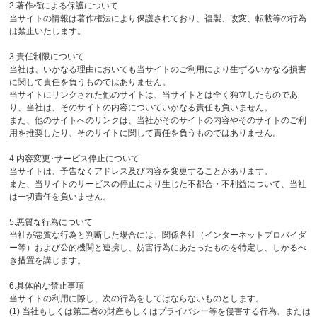
2.著作権による保護について
当サイトの情報は著作権法により保護されており、複製、改変、転載等の行為
は禁止いたします。
3.責任制限について
当社は、いかなる理由においても当サイトのご利用により生ずるいかなる損害
に関して責任を負うものではありません。
当サイトにリンクされた他のサイトは、当サイトとは全く独立したものであ
り、当社は、そのサイトの内容についていかなる責任も負いません。
また、他のサイトへのリンクは、当社がそのサイトの内容やそのサイトのご利
用を推奨したり、そのサイトに関して責任を負うものではありません。
4.内容変更･サービス停止について
当サイトは、予告なくアドレス及び内容を変更することがあります。
また、当サイトのサービスの停止により生じた不都合・不利益について、当社
は一切責任を負いません。
5.悪質な行為について
当社が悪質な行為と判断した場合には、関係各社（インターネットプロバイダ
ー等）および公的機関と連携し、妨害行為にあたったものを特定し、しかるべ
き措置を講じます。
6.具体的な禁止事項
当サイトの利用に際し、次の行為をしてはならないものとします。
(1) 当社もしくは第三者の財産もしくはプライバシー等を侵害する行為、または